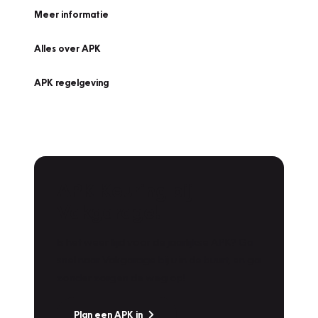
Meer informatie
Alles over APK
APK regelgeving
APK Keuring bij
Vakgarage!
Is het weer tijd voor de jaarlijkse APK? Ga
snel naar Vakgarage bij u in de buurt, en ga
zonder zorgen de weg op!
Plan een APK in