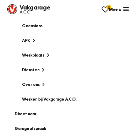
Vakgarage
0
Menu
A.C.O
Occasions
APK
Werkplaats
Diensten
Over ons
Werken bij Vakgarage A.C.O.
Direct naar
Garageafspraak