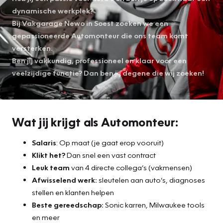
dynamische werkplek?
Bij Vakgarage Newo in Soest zoeken we een
gepassioneerde Automonteur die ons team komt
versterken.
Ben jij vakkundig, professioneel en klaar voor een
veelzijdige functie? Dan ben jij degene die wij zoeken!
Wat jij krijgt als Automonteur:
Salaris
: Op maat (je gaat erop vooruit)
Klikt het?
Dan snel een vast contract
Leuk team
van 4 directe collega’s (vakmensen)
Afwisselend werk:
sleutelen aan auto’s, diagnoses
stellen en klanten helpen
Beste gereedschap:
Sonic karren, Milwaukee tools
en meer