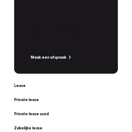
Plan een
Werkplaatsafspraak
Is uw auto toe aan Onderhoud,
Bandenwissel of een Vakantiecheck? Plan
online een afspraak!
Maak een afspraak
Lease
Private lease
Private lease used
Zakelijke lease