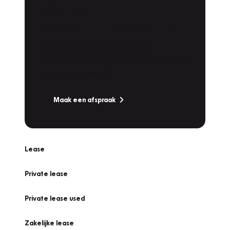
Plan een
Werkplaatsafspraak
Is uw auto toe aan Onderhoud,
Bandenwissel of een Vakantiecheck? Plan
online een afspraak!
Maak een afspraak
Lease
Private lease
Private lease used
Zakelijke lease