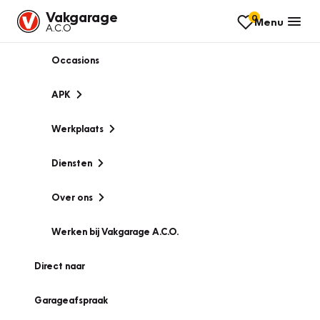
Vakgarage
0
Menu
A.C.O
Occasions
APK
Werkplaats
Diensten
Over ons
Werken bij Vakgarage A.C.O.
Direct naar
Garageafspraak