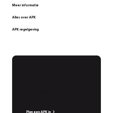
Meer informatie
Alles over APK
APK regelgeving
APK Keuring bij
Vakgarage!
Is het weer tijd voor de jaarlijkse APK? Ga
snel naar Vakgarage bij u in de buurt, en ga
zonder zorgen de weg op!
Plan een APK in