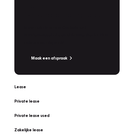
Plan een
Werkplaatsafspraak
Is uw auto toe aan Onderhoud,
Bandenwissel of een Vakantiecheck? Plan
online een afspraak!
Maak een afspraak
Lease
Private lease
Private lease used
Zakelijke lease