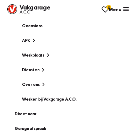
Vakgarage
0
Menu
A.C.O
Occasions
APK
Werkplaats
Diensten
Over ons
Werken bij Vakgarage A.C.O.
Direct naar
Garageafspraak