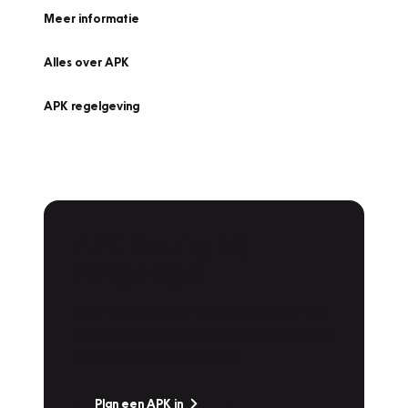
Meer informatie
Alles over APK
APK regelgeving
APK Keuring bij
Vakgarage!
Is het weer tijd voor de jaarlijkse APK? Ga
snel naar Vakgarage bij u in de buurt, en ga
zonder zorgen de weg op!
Plan een APK in