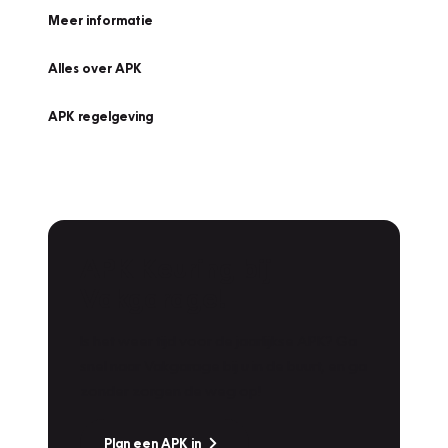
Meer informatie
Alles over APK
APK regelgeving
APK Keuring bij
Vakgarage!
Is het weer tijd voor de jaarlijkse APK? Ga
snel naar Vakgarage bij u in de buurt, en ga
zonder zorgen de weg op!
Plan een APK in