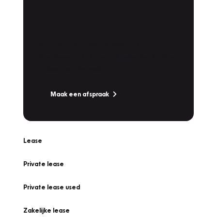
Plan een
Werkplaatsafspraak
Is uw auto toe aan Onderhoud,
Bandenwissel of een Vakantiecheck? Plan
online een afspraak!
Maak een afspraak
Lease
Private lease
Private lease used
Zakelijke lease