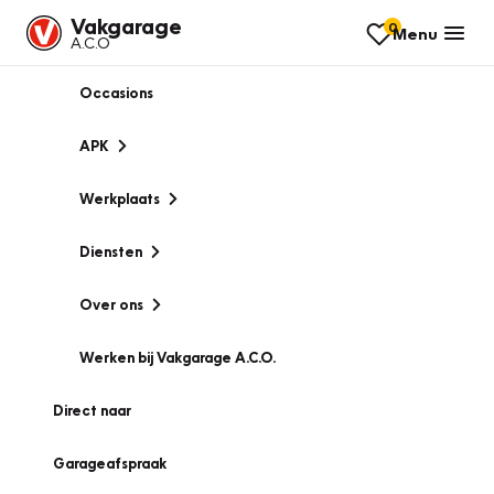
Vakgarage
0
Menu
A.C.O
Occasions
APK
Werkplaats
Diensten
Over ons
Werken bij Vakgarage A.C.O.
Direct naar
Garageafspraak