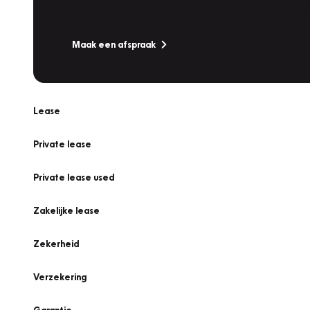
Is uw auto toe aan Onderhoud, Bandenwissel of een Va
Maak een afspraak
Lease
Private lease
Private lease used
Zakelijke lease
Zekerheid
Verzekering