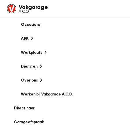
Vakgarage
A.C.O
Occasions
APK
Werkplaats
Diensten
Over ons
Werken bij Vakgarage A.C.O.
Direct naar
Garageafspraak