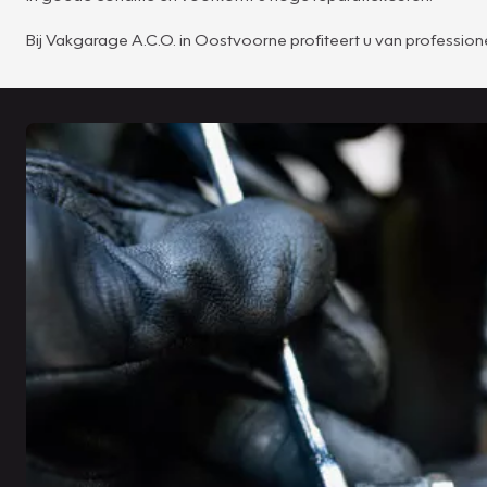
Bij Vakgarage A.C.O. in Oostvoorne profiteert u van profess