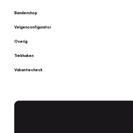
Bandenshop
Velgenconfigurator
Overig
Trekhaken
Vakantiecheck
Plan een
Werkplaatsafspraak