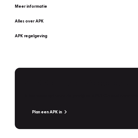
Meer informatie
Alles over APK
APK regelgeving
APK Keuring bij Vakgarage!
Is het weer tijd voor de jaarlijkse APK? Ga snel naar V
Plan een APK in