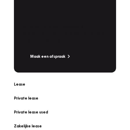
Plan een
Werkplaatsafspraak
Is uw auto toe aan Onderhoud,
Bandenwissel of een Vakantiecheck? Plan
online een afspraak!
Maak een afspraak
Lease
Private lease
Private lease used
Zakelijke lease