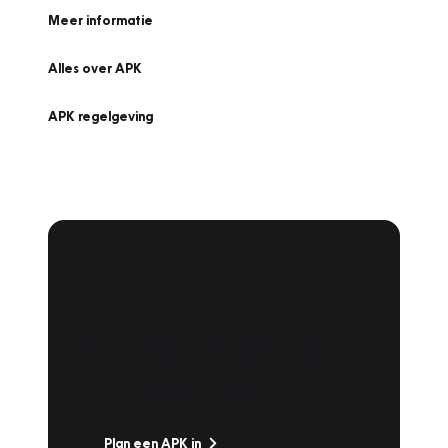
Meer informatie
Alles over APK
APK regelgeving
APK Keuring bij
Vakgarage!
Is het weer tijd voor de jaarlijkse APK? Ga
snel naar Vakgarage bij u in de buurt, en ga
zonder zorgen de weg op!
Plan een APK in