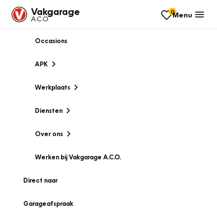
Vakgarage
0
Menu
A.C.O
Occasions
APK
Werkplaats
Diensten
Over ons
Werken bij Vakgarage A.C.O.
Direct naar
Garageafspraak