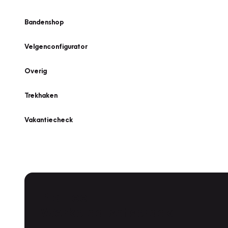
Bandenshop
Velgenconfigurator
Overig
Trekhaken
Vakantiecheck
Plan een
Werkplaatsafspraak