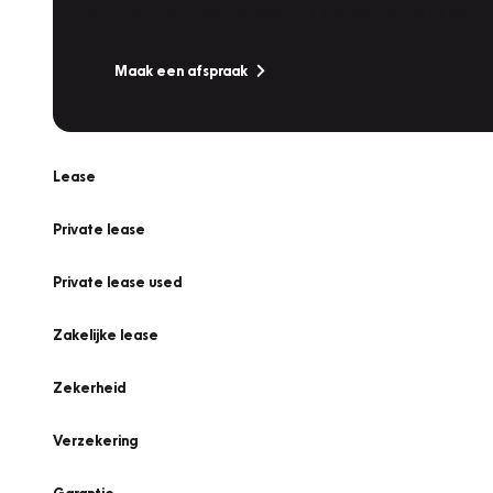
Is uw auto toe aan Onderhoud, Bandenwissel of een Va
Maak een afspraak
Lease
Private lease
Private lease used
Zakelijke lease
Zekerheid
Verzekering