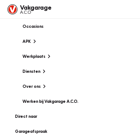
Vakgarage
A.C.O
Occasions
APK
Werkplaats
Diensten
Over ons
Werken bij Vakgarage A.C.O.
Direct naar
Garageafspraak