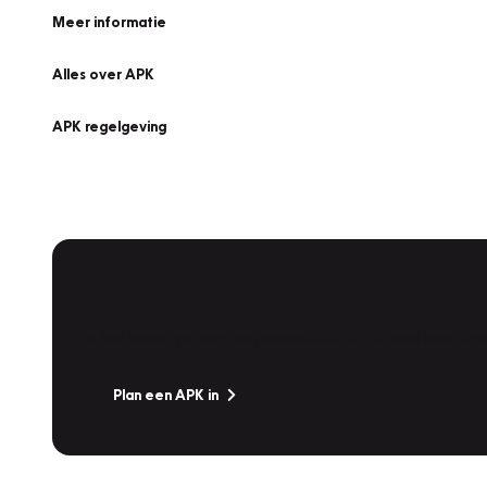
Meer informatie
Alles over APK
APK regelgeving
APK Keuring bij Vakgarage!
Is het weer tijd voor de jaarlijkse APK? Ga snel naar V
Plan een APK in