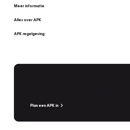
Meer informatie
Alles over APK
APK regelgeving
APK Keuring bij Vakgarage!
Is het weer tijd voor de jaarlijkse APK? Ga snel naar V
Plan een APK in