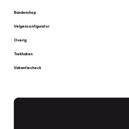
Bandenshop
Velgenconfigurator
Overig
Trekhaken
Vakantiecheck
Plan een
Werkplaatsafspraak