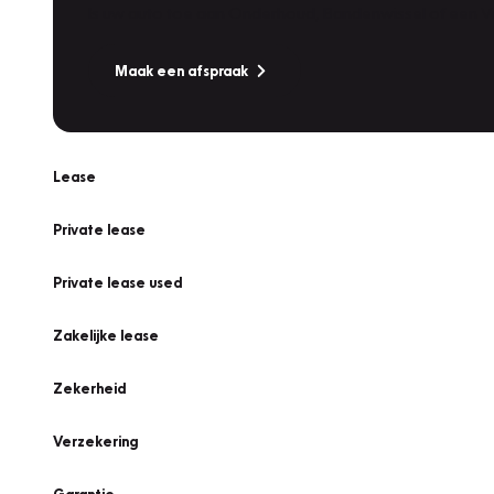
Is uw auto toe aan Onderhoud, Bandenwissel of een Va
Maak een afspraak
Lease
Private lease
Private lease used
Zakelijke lease
Zekerheid
Verzekering