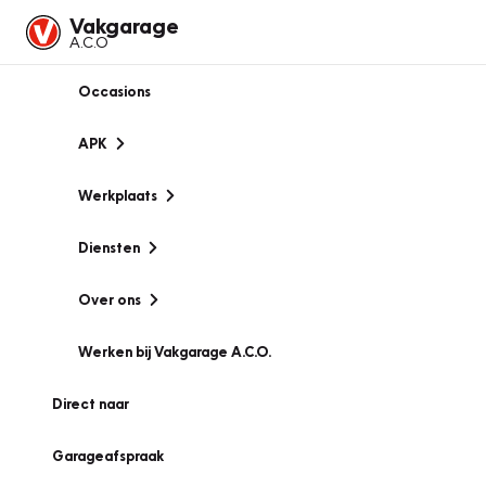
Vakgarage
A.C.O
Occasions
APK
Werkplaats
Diensten
Over ons
Werken bij Vakgarage A.C.O.
Direct naar
Garageafspraak