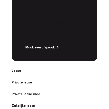
Plan een
Werkplaatsafspraak
Is uw auto toe aan Onderhoud,
Bandenwissel of een Vakantiecheck? Plan
online een afspraak!
Maak een afspraak
Lease
Private lease
Private lease used
Zakelijke lease