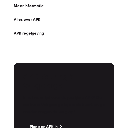
Meer informatie
Alles over APK
APK regelgeving
APK Keuring bij
Vakgarage!
Is het weer tijd voor de jaarlijkse APK? Ga
snel naar Vakgarage bij u in de buurt, en ga
zonder zorgen de weg op!
Plan een APK in