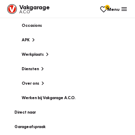
Vakgarage
0
Menu
A.C.O
Occasions
APK
Werkplaats
Diensten
Over ons
Werken bij Vakgarage A.C.O.
Direct naar
Garageafspraak