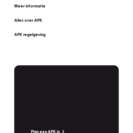
Meer informatie
Alles over APK
APK regelgeving
APK Keuring bij
Vakgarage!
Is het weer tijd voor de jaarlijkse APK? Ga
snel naar Vakgarage bij u in de buurt, en ga
zonder zorgen de weg op!
Plan een APK in