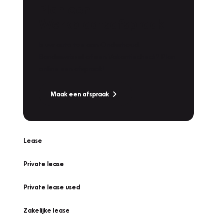
Plan een
Werkplaatsafspraak
Is uw auto toe aan Onderhoud,
Bandenwissel of een Vakantiecheck? Plan
online een afspraak!
Maak een afspraak
Lease
Private lease
Private lease used
Zakelijke lease