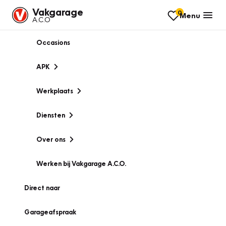
Vakgarage
0
Menu
A.C.O
Occasions
APK
Werkplaats
Diensten
Over ons
Werken bij Vakgarage A.C.O.
Direct naar
Garageafspraak