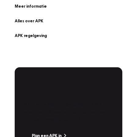
Meer informatie
Alles over APK
APK regelgeving
APK Keuring bij
Vakgarage!
Is het weer tijd voor de jaarlijkse APK? Ga
snel naar Vakgarage bij u in de buurt, en ga
zonder zorgen de weg op!
Plan een APK in