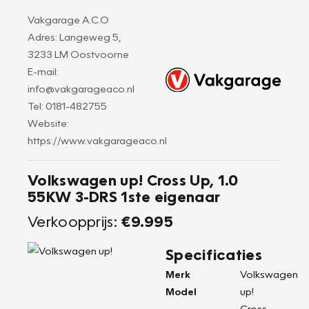
Vakgarage A.C.O
Adres: Langeweg 5,
3233 LM Oostvoorne
E-mail:
info@vakgarageaco.nl
Tel: 0181-482755
Website:
https://www.vakgarageaco.nl
Volkswagen up! Cross Up, 1.0
55KW 3-DRS 1ste eigenaar
Verkoopprijs:
€9.995
Specificaties
Merk
Volkswagen
Model
up!
Cross