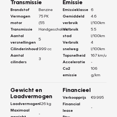
Transmissie
Emissie
Brandstof
Benzine
Emissieklasse
6
Vermogen
75 PK
Gemiddeld
4.6
motor
(55
verbruik
l/100km
Transmissie
Handgeschakeld
Verbruik
5.5
Aantal
stad
l/100km
5
versnellingen
Verbruik
4
Cilinderinhoud
999 cc
snelweg
l/100km
Aantal
Topsnelheid
167 km/u
3
cilinders
Acceleratie
-
Co2
106
emissie
g/km
Gewicht en
Financieel
Laadvermogen
Verkoopprijs
€9.995
Laadvermogen
426 kg
Financial
-
Maximaal
lease
-
gewicht
Btw