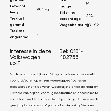
M
Gewicht
marge
904 kg
leeg
Bijtelling
22%
Treklast
percentage
-
geremd
Wegenbelasting
99 - 92
Treklast
-
ongeremd
Interesse in deze
Bel: 0181-
Volkswagen
482755
up!?
Noch het autobedrijf, noch Vakgarage is verantwoordelijk
voor drukfouten op prijzen, voertuigspecificaties en
accessoires. Het is de verantwoordelijkheid van de klant om
juistheid van prijzen, voertuigspecificaties en accessoires te
controleren met het autobedrijf. Prijsstellingen kunnen worden
gewijzigd zonder voorafgaande kennisgeving. Vertrouw