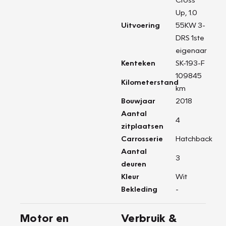
Up, 1.0
Uitvoering
55KW 3-
DRS 1ste
eigenaar
Kenteken
SK-193-F
109845
Kilometerstand
km
Bouwjaar
2018
Aantal
4
zitplaatsen
Carrosserie
Hatchback
Aantal
3
deuren
Kleur
Wit
Bekleding
-
Motor en
Verbruik &